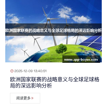
2025-12-09 13:40:51
欧洲国家联赛的战略意义与全球足球格
局的深远影响分析
阅读更多