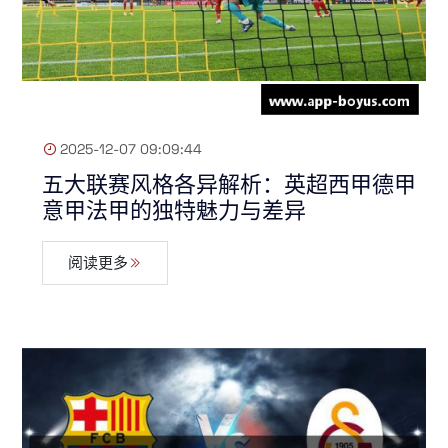
2025-12-07 09:09:44
五大联赛风格各异解析：英超西甲德甲
意甲法甲的独特魅力与差异
阅读更多