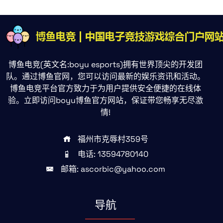
博鱼电竞(英文名:boyu esports)拥有世界顶尖的开发团
队。通过博鱼官网，您可以访问最新的娱乐资讯和活动。
博鱼电竞平台官方致力于为用户提供安全便捷的在线体
验。立即访问boyu博鱼官方网站，保证带您畅享无尽激
情!
福州市克辱村359号
电话: 13594780140
邮箱: ascorbic@yahoo.com
导航