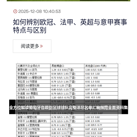
2025-12-08 10:40:53
如何辨别欧冠、法甲、英超与意甲赛事
特点与区别
阅读更多