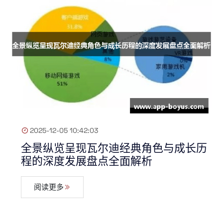
2025-12-05 10:42:03
全景纵览呈现瓦尔迪经典角色与成长历
程的深度发展盘点全面解析
阅读更多