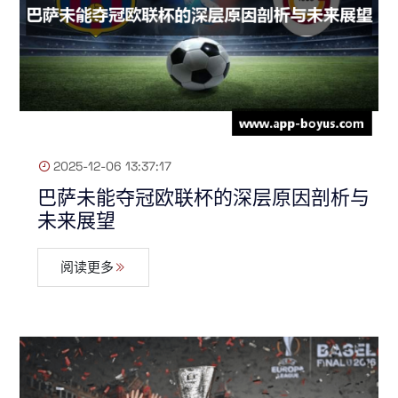
2025-12-06 13:37:17
巴萨未能夺冠欧联杯的深层原因剖析与
未来展望
阅读更多