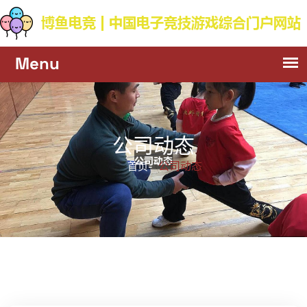
公司动态
公司动态
首页-