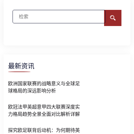
最新资讯
欧洲国家联赛的战略意义与全球足
球格局的深远影响分析
欧冠法甲英超意甲四大联赛深度实
力格局趋势全景全面对比解析详解
探究欧足联背后动机：为何期待英