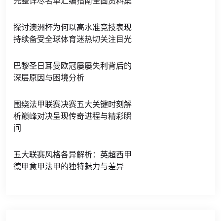
完整详尽名单汇编指南全面资料集
探讨澳洲杯为何以高水准竞技表现
持续备受全球体育迷热切关注目光
巴黎圣日耳曼欧冠屡屡失利背后的
深层原因与困境分析
围绕法甲联赛决赛五大关键时刻解
析巅峰对决呈现传奇进程与精彩瞬
间
五大联赛风格各异解析：英超西甲
德甲意甲法甲的独特魅力与差异