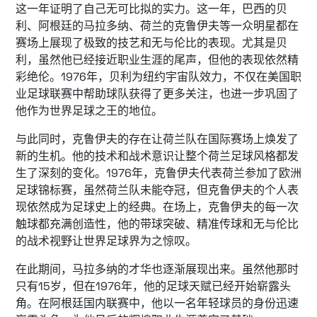
这一年证明了自己无可比拟的实力。这一年，巴西的贝
利、阿根廷的马拉多纳、荷兰的克鲁伊夫等一众明星都在
赛场上展现了极致的技艺和无与伦比的表现。尤其是贝
利，虽然他已经接近职业生涯的尾声，但他的表现依然精
彩绝伦。1976年，贝利为纽约宇宙队效力，不仅在美国职
业足球联赛中帮助球队获得了更多关注，也进一步巩固了
他作为世界足球之王的地位。
与此同时，克鲁伊夫的存在让荷兰队在国际赛场上焕发了
新的生机。他的技术和战术意识让整个荷兰足球风格都发
生了深刻的变化。1976年，克鲁伊夫代表荷兰参加了欧洲
足球锦标赛，虽然荷兰队未能夺冠，但克鲁伊夫的个人表
现依然成为足球史上的经典。在场上，克鲁伊夫的每一次
触球都充满创造性，他的带球突破、精准传球和无与伦比
的战术视野让世界足球界为之惊叹。
在此期间，马拉多纳的才华也逐渐展现出来。虽然他那时
只有15岁，但在1976年，他的足球天赋已经开始崭露头
角。在阿根廷国内联赛中，他以一名年轻球员的身份迅速