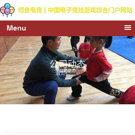
公司动态
公司动态
首页-