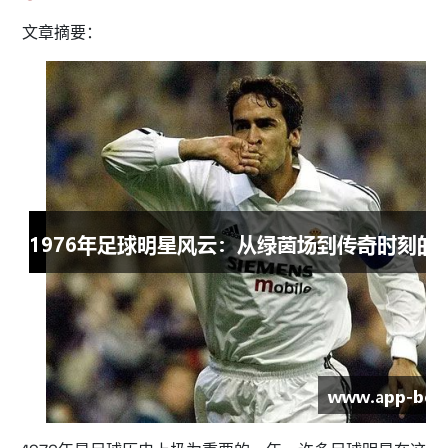
文章摘要：