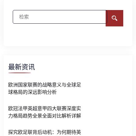
最新资讯
欧洲国家联赛的战略意义与全球足
球格局的深远影响分析
欧冠法甲英超意甲四大联赛深度实
力格局趋势全景全面对比解析详解
探究欧足联背后动机：为何期待英