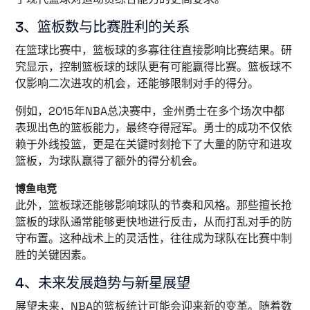
3、篮板数与比赛胜利的关系
在篮球比赛中，篮板球的多寡往往直接影响比赛结果。研
究显示，控制篮板球的球队更有可能赢得比赛。篮板球不
仅影响二次进攻的机会，还能够限制对手的得分。
例如，2015年NBA总决赛中，金州勇士在多个场次中都
表现出色的篮板能力，最终夺得冠军。勇士的成功不仅依
赖于外线投篮，更是在关键时刻抢下了大量的防守和进攻
篮板，为球队赢得了额外的得分机会。
博鱼电竞
此外，篮板球还能够影响球队的节奏和风格。那些擅长抢
篮板的球队通常能够更快地进行反击，从而打乱对手的防
守布置。这种战术上的灵活性，往往成为球队在比赛中制
胜的关键因素。
4、未来发展趋势与新星展望
展望未来，NBA的篮板统计可能会迎来新的变革。随着数