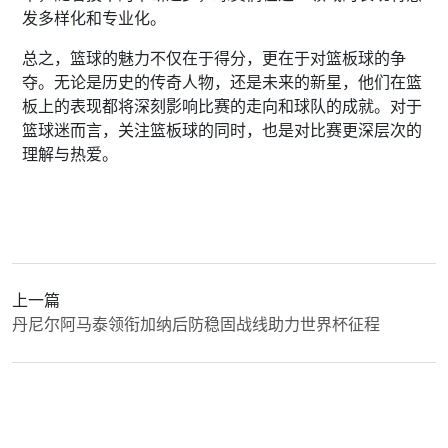
发多样化和专业化。
总之，篮球的魅力不仅在于得分，更在于对篮板球的争
夺。无论是历史的传奇人物，还是未来的新星，他们在篮
板上的表现都将深刻影响比赛的走向和球队的成就。对于
篮球迷而言，关注篮板球的同时，也是对比赛更深层次的
理解与热爱。
上一篇
丹尼尔阿马泰领衔加纳后防稳固战线助力世界杯征程