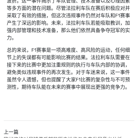
波折。这一事件揭示了车队管理、技术准备以及心理因素
等多方面的潜在问题。尽管法拉利车队在赛后积极应对并
采取了有效的措施，但这次违规事件仍然对车队和F1赛事
产生了深远的影响。未来，法拉利车队若能吸取教训，加
强内部管理和技术准备，那么他们依然具备争夺冠军的实
力。
总的来说，F1赛事是一项高难度、高风险的运动，任何细
节上的失误都有可能影响比赛的结果。法拉利车队需要在
接下来的比赛中更加注重规则的执行与车队内部的协调，
避免类似违规事件的再次发生。对于车迷来说，这一事件
虽然令人遗憾，但也提醒了大家F1比赛的复杂性与不可预
测性，期待车队能在未来的赛事中展现出更强的竞争力。
上一篇