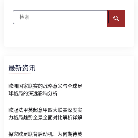
最新资讯
欧洲国家联赛的战略意义与全球足
球格局的深远影响分析
欧冠法甲英超意甲四大联赛深度实
力格局趋势全景全面对比解析详解
探究欧足联背后动机：为何期待英