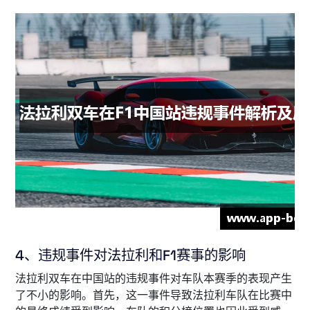
4、违规事件对法拉利和F1赛事的影响
法拉利双车在中国站的违规事件对车队本赛季的表现产生
了不小的影响。首先，这一事件导致法拉利车队在比赛中