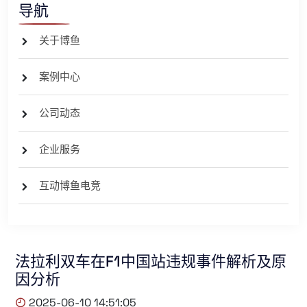
导航
关于博鱼
案例中心
公司动态
企业服务
互动博鱼电竞
法拉利双车在F1中国站违规事件解析及原
因分析
2025-06-10 14:51:05