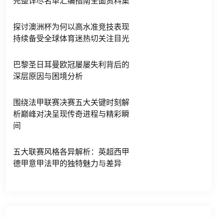
完整详尽名单汇编指南全面资料集
探讨澳洲杯为何以高水准竞技表现
持续备受全球体育迷热切关注目光
巴黎圣日耳曼欧冠屡屡失利背后的
深层原因与困境分析
围绕法甲联赛决赛五大关键时刻解
析巅峰对决呈现传奇进程与精彩瞬
间
五大联赛风格各异解析：英超西甲
德甲意甲法甲的独特魅力与差异