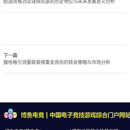
欧战资格对足球俱乐部的历史地位与未来发展意义分析
下一篇
滕哈格引领曼联豪掷重金背后的转会策略与市场分析