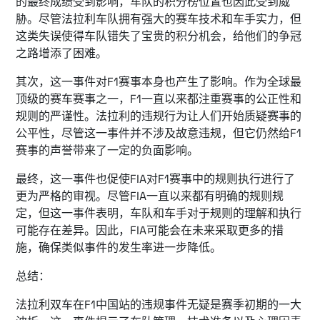
的最终成绩受到影响，车队的积分榜位置也因此受到威
胁。尽管法拉利车队拥有强大的赛车技术和车手实力，但
这类失误使得车队错失了宝贵的积分机会，给他们的争冠
之路增添了困难。
其次，这一事件对F1赛事本身也产生了影响。作为全球最
顶级的赛车赛事之一，F1一直以来都注重赛事的公正性和
规则的严谨性。法拉利的违规行为让人们开始质疑赛事的
公平性，尽管这一事件并不涉及故意违规，但它仍然给F1
赛事的声誉带来了一定的负面影响。
最终，这一事件也促使FIA对F1赛事中的规则执行进行了
更为严格的审视。尽管FIA一直以来都有明确的规则规
定，但这一事件表明，车队和车手对于规则的理解和执行
可能存在差异。因此，FIA可能会在未来采取更多的措
施，确保类似事件的发生率进一步降低。
总结：
法拉利双车在F1中国站的违规事件无疑是赛季初期的一大