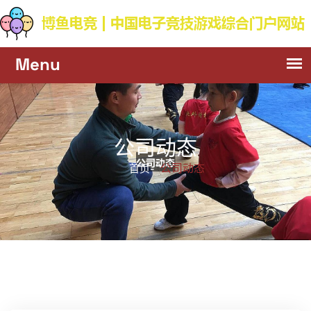
公司动态
公司动态
首页-