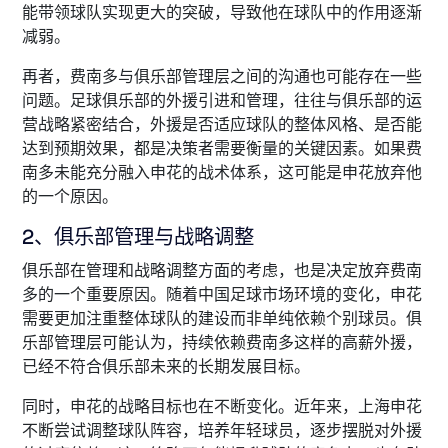
能带领球队实现更大的突破，导致他在球队中的作用逐渐
减弱。
再者，费南多与俱乐部管理层之间的沟通也可能存在一些
问题。足球俱乐部的外援引进和管理，往往与俱乐部的运
营战略紧密结合，外援是否适应球队的整体风格、是否能
达到预期效果，都是决策者需要衡量的关键因素。如果费
南多未能充分融入申花的战术体系，这可能是申花放弃他
的一个原因。
2、俱乐部管理与战略调整
俱乐部在管理和战略调整方面的考虑，也是决定放弃费南
多的一个重要原因。随着中国足球市场环境的变化，申花
需要更加注重整体球队的建设而非单纯依赖个别球员。俱
乐部管理层可能认为，持续依赖费南多这样的高薪外援，
已经不符合俱乐部未来的长期发展目标。
同时，申花的战略目标也在不断变化。近年来，上海申花
不断尝试调整球队阵容，培养年轻球员，逐步摆脱对外援