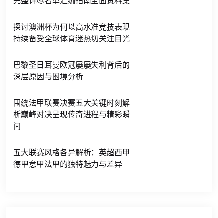
完整详尽名单汇编指南全面资料集
探讨澳洲杯为何以高水准竞技表现
持续备受全球体育迷热切关注目光
巴黎圣日耳曼欧冠屡屡失利背后的
深层原因与困境分析
围绕法甲联赛决赛五大关键时刻解
析巅峰对决呈现传奇进程与精彩瞬
间
五大联赛风格各异解析：英超西甲
德甲意甲法甲的独特魅力与差异