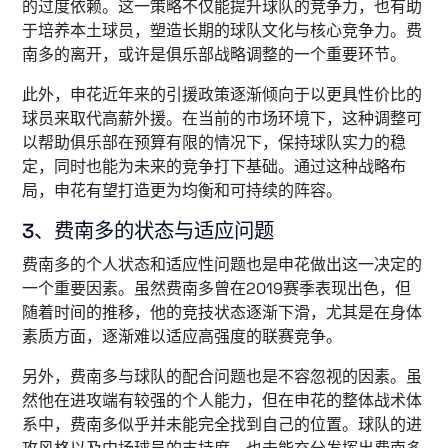
的过度依赖。这一策略不仅能提升球队的竞争力，也有助
于培养本土球员，塑造长期的球队文化与核心竞争力。费
南多的离开，或许是俱乐部战略调整的一个重要环节。
此外，申花近年来的引援政策逐渐倾向于以更具性价比的
球员来取代高薪外援。在当前的市场环境下，这种调整可
以帮助俱乐部在预算有限的情况下，保持球队实力的稳
定，同时也能为未来的竞争打下基础。通过这种战略布
局，申花有望打造更为均衡和可持续的阵容。
3、费南多的状态与适应问题
费南多的个人状态和适应性问题也是申花做出这一决定的
一个重要因素。虽然费南多曾在2019赛季表现出色，但
随着时间的推移，他的竞技状态逐渐下滑，尤其是在身体
素质方面，逐渐难以适应高强度的联赛竞争。
另外，费南多与球队的配合问题也是不容忽视的因素。虽
然他在进攻端有较强的个人能力，但在申花的整体战术体
系中，费南多似乎并未能完全找到自己的位置。球队的进