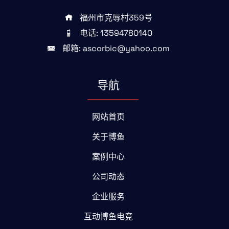
福州市克辱村359号
电话: 13594780140
邮箱: ascorbic@yahoo.com
导航
网站首页
关于博鱼
案例中心
公司动态
企业服务
互动博鱼电竞