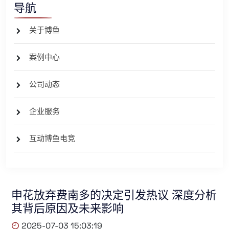
导航
关于博鱼
案例中心
公司动态
企业服务
互动博鱼电竞
申花放弃费南多的决定引发热议 深度分析
其背后原因及未来影响
2025-07-03 15:03:19