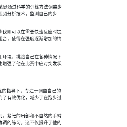
布莱恩通过科学的训练方法调整步
视频分析技术，监测自己的步
步伐则可以在需要快速反应时提
组合，使得在强度逐渐增加的情
和环境，挑战自己在各种情况下
也增强了他在比赛中应对突发状
练的指导下，专注于调整自己的
到了有效优化，减少了在跑步过
到，紧张的肩部和不自然的手臂
协调的练习。这不仅提升了他的