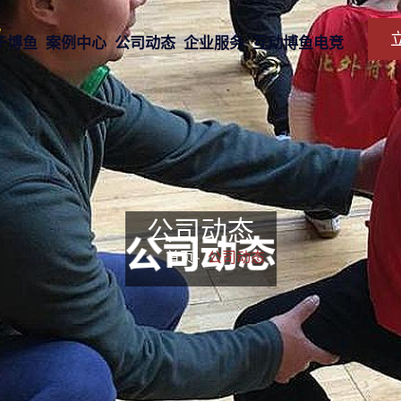
于博鱼
案例中心
公司动态
企业服务
互动博鱼电竞
公司动态
首页-
公司动态