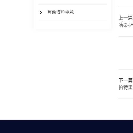
互动博鱼电竞
上一篇
哈桑·
下一篇
帕特里