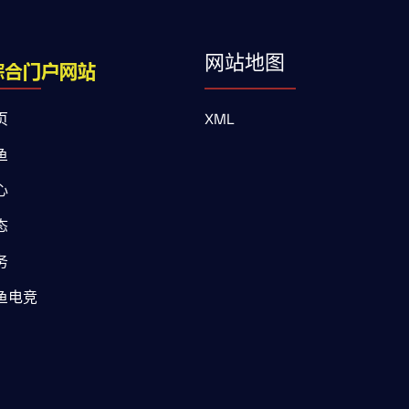
网站地图
页
XML
鱼
心
态
务
鱼电竞