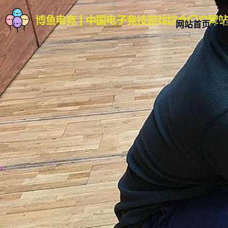
网站首页
关