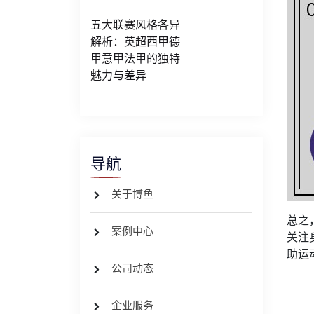
五大联赛风格各异
解析：英超西甲德
甲意甲法甲的独特
魅力与差异
导航
关于博鱼
总之
案例中心
关注
助运
公司动态
企业服务