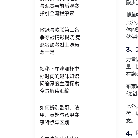
跑步
与观赛事前后观赛
指引全流程解读
博鱼
此外
体的
欧冠与欧联第三名
然保
争夺战精彩揭晓 竞
逐名额激烈上演悬
3、
念十足
力量
量，
揭秘下届澳洲杯举
在跑
办时间的趣味知识
问答深度主题探索
布莱
全景解读汇编
他定
此外
如何辨别欧冠、法
荷，
甲、英超与意甲赛
态。
事特点与区别
4、