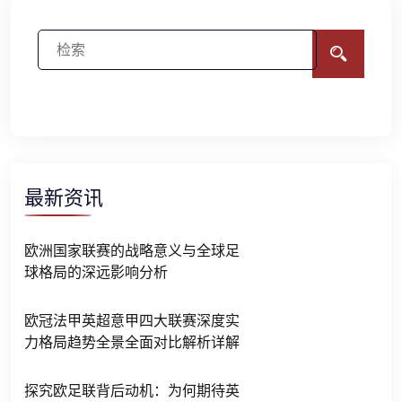
最新资讯
欧洲国家联赛的战略意义与全球足
球格局的深远影响分析
欧冠法甲英超意甲四大联赛深度实
力格局趋势全景全面对比解析详解
探究欧足联背后动机：为何期待英