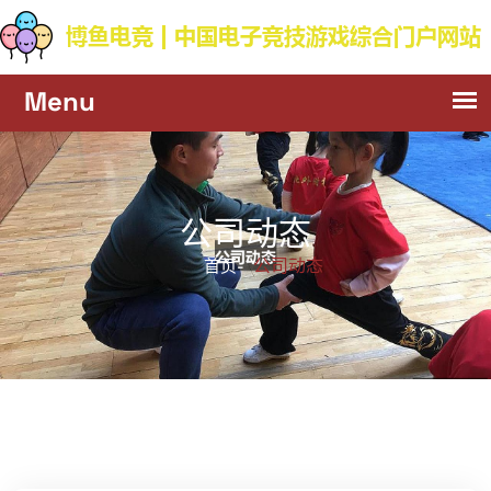
公司动态
公司动态
首页-