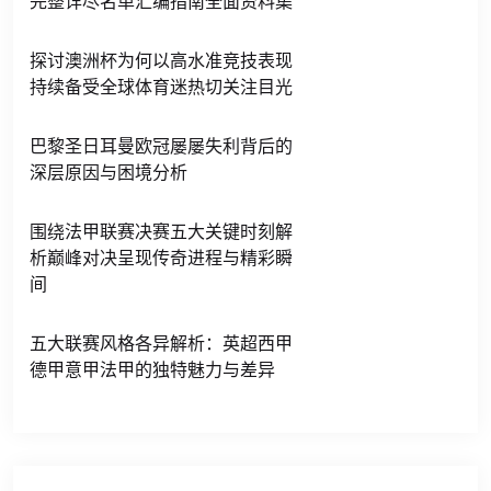
完整详尽名单汇编指南全面资料集
探讨澳洲杯为何以高水准竞技表现
持续备受全球体育迷热切关注目光
巴黎圣日耳曼欧冠屡屡失利背后的
深层原因与困境分析
围绕法甲联赛决赛五大关键时刻解
析巅峰对决呈现传奇进程与精彩瞬
间
五大联赛风格各异解析：英超西甲
德甲意甲法甲的独特魅力与差异