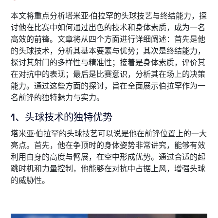
本文将重点分析塔米亚·伯拉罕的头球技艺与终结能力，探
讨他在比赛中如何通过出色的技术和身体素质，成为一名
高效的前锋。文章将从四个方面进行详细阐述：首先是他
的头球技术，分析其基本要素与优势；其次是终结能力，
探讨其射门的多样性与精准性；接着是身体素质，评价其
在对抗中的表现；最后是比赛意识，分析其在场上的决策
能力。通过这些方面的探讨，旨在全面展示伯拉罕作为一
名前锋的独特魅力与实力。
1、头球技术的独特优势
塔米亚·伯拉罕的头球技艺可以说是他在前锋位置上的一大
亮点。首先，他在争顶时的身体姿势非常讲究，能够有效
利用自身的高度与臂展，在空中形成优势。通过合适的起
跳时机和力量控制，他能够在对抗中占据上风，增强头球
的威胁性。