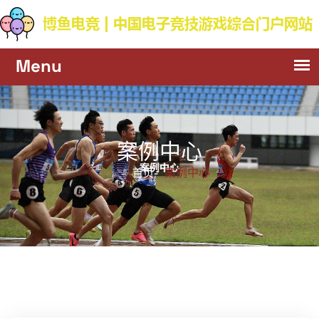
案例中心
案例中心
首页-