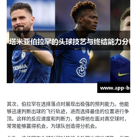
其次，伯拉罕在选择落点时展现出极强的预判能力。他能
够迅速判断出球的飞行轨迹，进而选择最佳的位置进行争
顶。这样的反应速度和判断力，使得他在面对高空球时，
常常能够赢得机会，为球队创造得分机会。