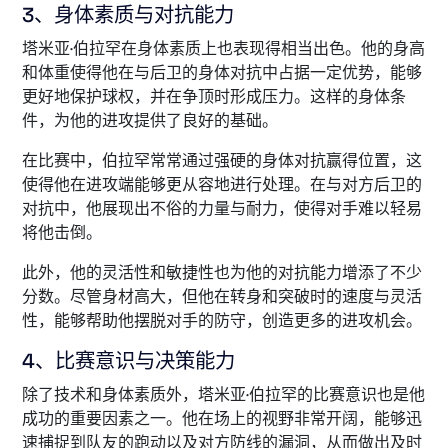
3、身体素质与对抗能力
塔米亚·伯拉罕在身体素质上也表现得相当出色。他的身高
和体重使得他在与后卫的身体对抗中占据一定优势，能够
更好地保护球权，并在争顶时形成压力。这样的身体条
件，为他的进攻提供了良好的基础。
在比赛中，伯拉罕常常通过强硬的身体对抗赢得位置，这
使得他在进攻端能够更从容地进行处理。在与对方后卫的
对抗中，他展现出不俗的力量与耐力，使得对手难以轻易
将他击倒。
此外，他的灵活性和敏捷性也为他的对抗能力增添了不少
分数。尽管身材高大，但他在转身和突破时的速度与灵活
性，能够帮助他摆脱对手的防守，创造更多的进攻机会。
4、比赛意识与决策能力
除了技术和身体素质外，塔米亚·伯拉罕的比赛意识也是他
成功的重要因素之一。他在场上的视野非常开阔，能够迅
速捕捉到队友的跑动以及对方防线的漏洞，从而做出及时