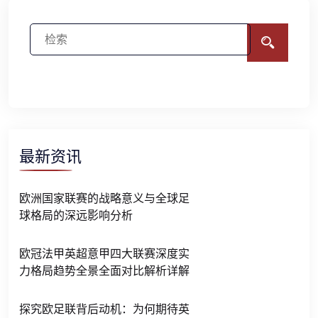
最新资讯
欧洲国家联赛的战略意义与全球足
球格局的深远影响分析
欧冠法甲英超意甲四大联赛深度实
力格局趋势全景全面对比解析详解
探究欧足联背后动机：为何期待英