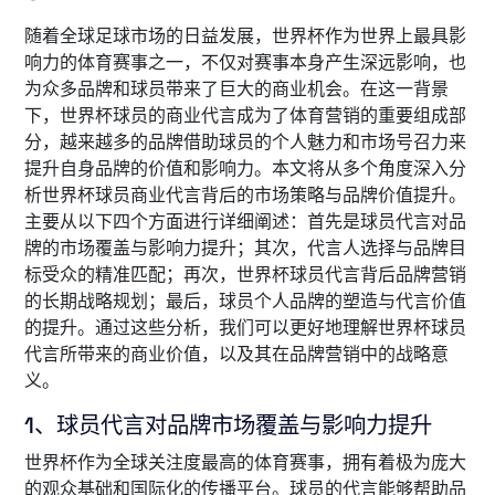
随着全球足球市场的日益发展，世界杯作为世界上最具影
响力的体育赛事之一，不仅对赛事本身产生深远影响，也
为众多品牌和球员带来了巨大的商业机会。在这一背景
下，世界杯球员的商业代言成为了体育营销的重要组成部
分，越来越多的品牌借助球员的个人魅力和市场号召力来
提升自身品牌的价值和影响力。本文将从多个角度深入分
析世界杯球员商业代言背后的市场策略与品牌价值提升。
主要从以下四个方面进行详细阐述：首先是球员代言对品
牌的市场覆盖与影响力提升；其次，代言人选择与品牌目
标受众的精准匹配；再次，世界杯球员代言背后品牌营销
的长期战略规划；最后，球员个人品牌的塑造与代言价值
的提升。通过这些分析，我们可以更好地理解世界杯球员
代言所带来的商业价值，以及其在品牌营销中的战略意
义。
1、球员代言对品牌市场覆盖与影响力提升
世界杯作为全球关注度最高的体育赛事，拥有着极为庞大
的观众基础和国际化的传播平台。球员的代言能够帮助品