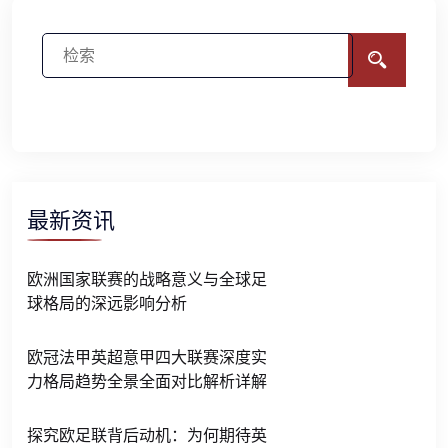
最新资讯
欧洲国家联赛的战略意义与全球足
球格局的深远影响分析
欧冠法甲英超意甲四大联赛深度实
力格局趋势全景全面对比解析详解
探究欧足联背后动机：为何期待英