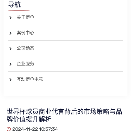
导航
关于博鱼
案例中心
公司动态
企业服务
互动博鱼电竞
世界杯球员商业代言背后的市场策略与品
牌价值提升解析
2024-11-22 10:57:34