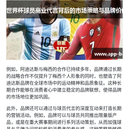
例如，阿迪达斯与梅西的合作已持续多年，品牌通过长期
的战略合作不仅提升了梅西个人形象的同时，也塑造了阿
迪达斯品牌在全球市场中的运动精神和品质象征。这种长
期合作能够在消费者心中建立稳定的品牌联想，使得品牌
的市场地位更加巩固。
此外，品牌还可以通过与球员代言的深度互动来打造长期
的营销活动。例如，品牌可以与球员共同推出限量版产
品，或是在重大赛事期间进行系列活动策划，从而加强球