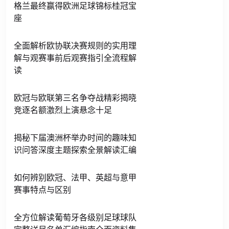
格兰最终赢得欧洲足球锦标桂冠宝
座
全面解析欧协联决赛规则的实用理
解与观赛事前后观赛指引全流程解
读
欧冠与欧联第三名争夺战精彩揭晓
竞逐名额激烈上演悬念十足
揭秘下届澳洲杯举办时间的趣味知
识问答深度主题探索全景解读汇编
如何辨别欧冠、法甲、英超与意甲
赛事特点与区别
全方位解读葡萄牙各级别足球球队