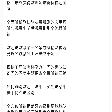
格兰最终赢得欧洲足球锦标桂冠宝
座
全面解析欧协联决赛规则的实用理
解与观赛事前后观赛指引全流程解
读
欧冠与欧联第三名争夺战精彩揭晓
竞逐名额激烈上演悬念十足
揭秘下届澳洲杯举办时间的趣味知
识问答深度主题探索全景解读汇编
如何辨别欧冠、法甲、英超与意甲
赛事特点与区别
全方位解读葡萄牙各级别足球球队