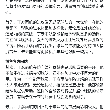
的是对整个球队的提升。随着他逐渐恢复到最佳状态，球
队将能够发挥出更强的整体实力，进而为再创辉煌奠定基
础。
首先，丁彦雨航的进攻端无疑是球队的一大优势。在他的
带领下，球队的进攻将更加多样化。无论是在外线投射，
还是内线的突破，丁彦雨航都能够给予球队更多的选择。
而在CBA联赛中，强大的进攻火力往往是决定比赛胜负的
关键。随着丁彦雨航的复出，球队的进攻能力将得到大幅
度提升，未来能够有更多机会与其他强队一较高下。
博鱼官方网站
其次，丁彦雨航在防守端的贡献也是球队重要的一环。他
不仅能在进攻端带领球队，还能在防守中发挥巨大的作
用。作为一个全能型球员，丁彦雨航在防守端的表现同样
令人印象深刻。无论是协防、抢断还是篮板球，他都能够
给球队提供帮助。这样的全能表现将提升整个球队的防守
强度，有助于在未来的比赛中战胜更多的对手。
最后，丁彦雨航的回归对于球队的精神层面影响极大。他