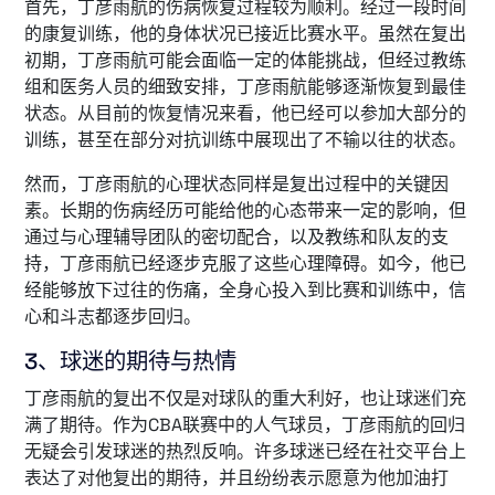
首先，丁彦雨航的伤病恢复过程较为顺利。经过一段时间
的康复训练，他的身体状况已接近比赛水平。虽然在复出
初期，丁彦雨航可能会面临一定的体能挑战，但经过教练
组和医务人员的细致安排，丁彦雨航能够逐渐恢复到最佳
状态。从目前的恢复情况来看，他已经可以参加大部分的
训练，甚至在部分对抗训练中展现出了不输以往的状态。
然而，丁彦雨航的心理状态同样是复出过程中的关键因
素。长期的伤病经历可能给他的心态带来一定的影响，但
通过与心理辅导团队的密切配合，以及教练和队友的支
持，丁彦雨航已经逐步克服了这些心理障碍。如今，他已
经能够放下过往的伤痛，全身心投入到比赛和训练中，信
心和斗志都逐步回归。
3、球迷的期待与热情
丁彦雨航的复出不仅是对球队的重大利好，也让球迷们充
满了期待。作为CBA联赛中的人气球员，丁彦雨航的回归
无疑会引发球迷的热烈反响。许多球迷已经在社交平台上
表达了对他复出的期待，并且纷纷表示愿意为他加油打