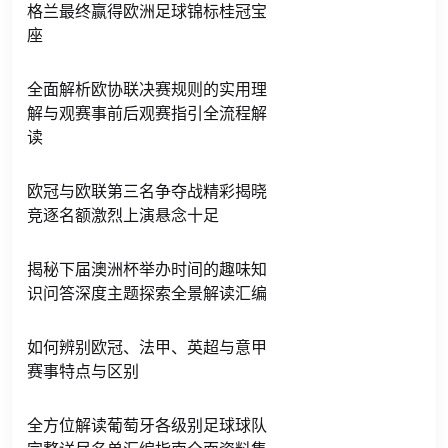
格兰最终赢得欧洲足球锦标桂冠宝
座
全面解析欧协联决赛规则的实用理
解与观赛事前后观赛指引全流程解
读
欧冠与欧联第三名争夺战精彩揭晓
竞逐名额激烈上演悬念十足
揭秘下届澳洲杯举办时间的趣味知
识问答深度主题探索全景解读汇编
如何辨别欧冠、法甲、英超与意甲
赛事特点与区别
全方位解读葡萄牙各级别足球球队