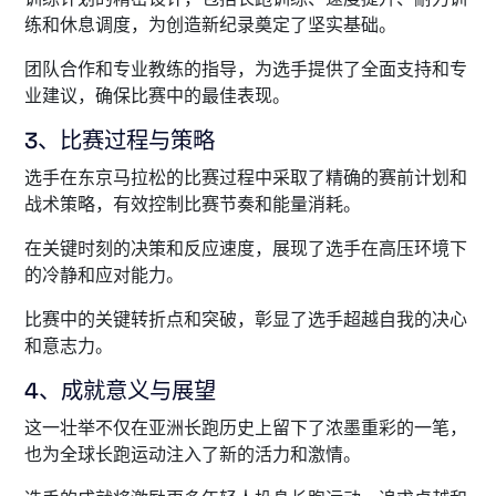
练和休息调度，为创造新纪录奠定了坚实基础。
团队合作和专业教练的指导，为选手提供了全面支持和专
业建议，确保比赛中的最佳表现。
3、比赛过程与策略
选手在东京马拉松的比赛过程中采取了精确的赛前计划和
战术策略，有效控制比赛节奏和能量消耗。
在关键时刻的决策和反应速度，展现了选手在高压环境下
的冷静和应对能力。
比赛中的关键转折点和突破，彰显了选手超越自我的决心
和意志力。
4、成就意义与展望
这一壮举不仅在亚洲长跑历史上留下了浓墨重彩的一笔，
也为全球长跑运动注入了新的活力和激情。