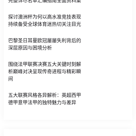
完整详尽名单汇编指南全面资料集
探讨澳洲杯为何以高水准竞技表现
持续备受全球体育迷热切关注目光
巴黎圣日耳曼欧冠屡屡失利背后的
深层原因与困境分析
围绕法甲联赛决赛五大关键时刻解
析巅峰对决呈现传奇进程与精彩瞬
间
五大联赛风格各异解析：英超西甲
德甲意甲法甲的独特魅力与差异