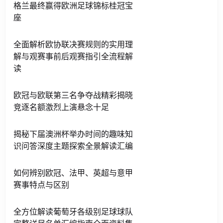
格兰最终赢得欧洲足球锦标桂冠宝
座
全面解析欧协联决赛规则的实用理
解与观赛事前后观赛指引全流程解
读
欧冠与欧联第三名争夺战精彩揭晓
竞逐名额激烈上演悬念十足
揭秘下届澳洲杯举办时间的趣味知
识问答深度主题探索全景解读汇编
如何辨别欧冠、法甲、英超与意甲
赛事特点与区别
全方位解读葡萄牙各级别足球球队