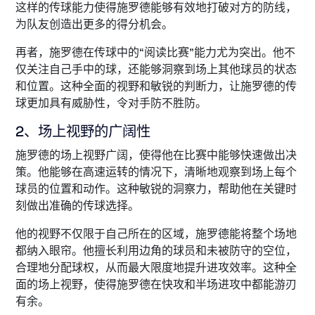
这样的传球能力使得施罗德能够有效地打破对方的防线，
为队友创造出更多的得分机会。
再者，施罗德在传球中的“阅读比赛”能力尤为突出。他不
仅关注自己手中的球，还能够洞察到场上其他球员的状态
和位置。这种全面的视野和敏锐的判断力，让施罗德的传
球更加具有威胁性，令对手防不胜防。
2、场上视野的广阔性
施罗德的场上视野广阔，使得他在比赛中能够快速做出决
策。他能够在高速运转的情况下，清晰地观察到场上每个
球员的位置和动作。这种敏锐的洞察力，帮助他在关键时
刻做出准确的传球选择。
他的视野不仅限于自己所在的区域，施罗德能将整个场地
都纳入眼帘。他擅长利用边角的球员和未被防守的空位，
合理地分配球权，从而最大限度地提升进攻效率。这种全
面的场上视野，使得施罗德在快攻和半场进攻中都能游刃
有余。