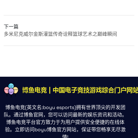
下一篇
多米尼克威尔金斯灌篮传奇诠释篮球艺术之巅峰瞬间
博鱼电竞(英文名:boyu esports)拥有世界顶尖的开发团
队。通过博鱼官网，您可以访问最新的娱乐资讯和活动。
博鱼电竞平台官方致力于为用户提供安全便捷的在线体
验。立即访问boyu博鱼官方网站，保证带您畅享无尽激
情!