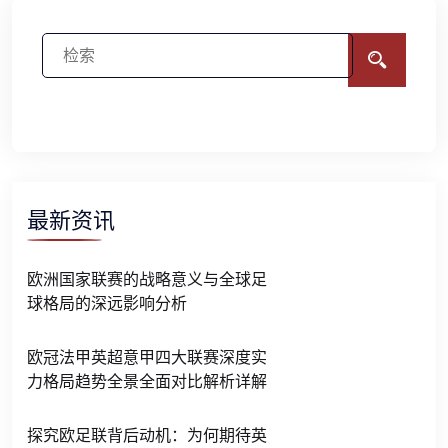
最新资讯
欧洲国家联赛的战略意义与全球足
球格局的深远影响分析
欧冠法甲英超意甲四大联赛深度实
力格局趋势全景全面对比解析详解
探究欧足联背后动机：为何期待英