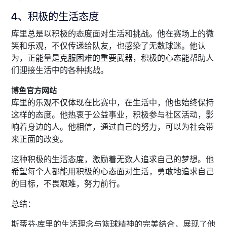
4、积极的生活态度
库里总是以积极的态度面对生活和挑战。他在赛场上的微
笑和乐观，不仅传递给队友，也感染了无数球迷。他认
为，正能量是克服困难的重要武器，积极的心态能帮助人
们迎接生活中的各种挑战。
博鱼官方网站
库里的乐观不仅体现在比赛中，在生活中，他也始终保持
这样的态度。他热衷于公益事业，积极参与社区活动，影
响着身边的人。他相信，通过自己的努力，可以为社会带
来正面的改变。
这种积极的生活态度，激励着无数人追求自己的梦想。他
希望每个人都能用积极的心态面对生活，勇敢地追求自己
的目标，不畏艰难，努力前行。
总结：
斯蒂芬·库里的生活理念与篮球精神的完美结合，展现了他