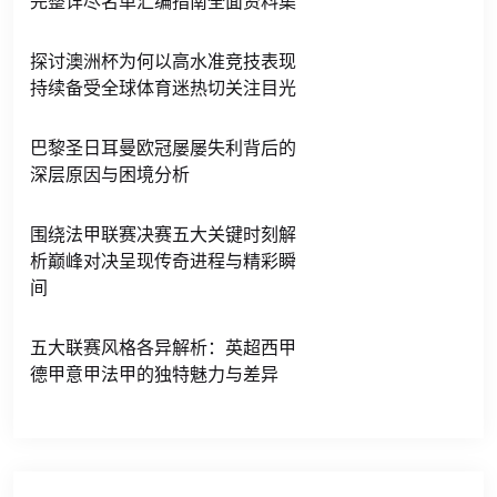
完整详尽名单汇编指南全面资料集
探讨澳洲杯为何以高水准竞技表现
持续备受全球体育迷热切关注目光
巴黎圣日耳曼欧冠屡屡失利背后的
深层原因与困境分析
围绕法甲联赛决赛五大关键时刻解
析巅峰对决呈现传奇进程与精彩瞬
间
五大联赛风格各异解析：英超西甲
德甲意甲法甲的独特魅力与差异