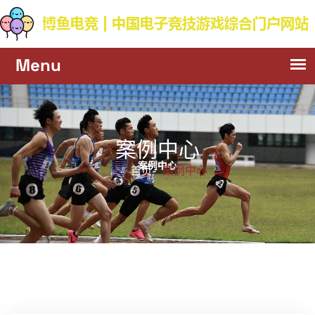
案例中心
案例中心
首页-