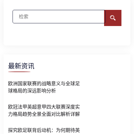
最新资讯
欧洲国家联赛的战略意义与全球足
球格局的深远影响分析
欧冠法甲英超意甲四大联赛深度实
力格局趋势全景全面对比解析详解
探究欧足联背后动机：为何期待英