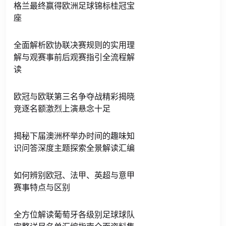
格兰最终赢得欧洲足球锦标桂冠宝
座
全面解析欧协联决赛规则的实用理
解与观赛事前后观赛指引全流程解
读
欧冠与欧联第三名争夺战精彩揭晓
竞逐名额激烈上演悬念十足
揭秘下届澳洲杯举办时间的趣味知
识问答深度主题探索全景解读汇编
如何辨别欧冠、法甲、英超与意甲
赛事特点与区别
全方位解读葡萄牙各级别足球球队