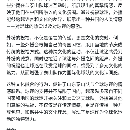
些外援在与泰山队球迷互动时，所展现出的真挚情感，反
映了他们在中国所融入的文化氛围。通过祝福球迷，外援
能够跨越语言和文化的差异，展示出一种共同的人类情感
——对足球的热爱以及对球迷的感激。
外援的祝福，不仅是语言的传递，更是文化的交融。例
如，一些外援会根据自己的母国习惯，采用当地的节庆或
传统的祝福方式。这种跨文化的互动，不仅让球迷感受到
外援的诚意，同时也拉近了球迷与外援之间的距离。外援
的祝福也让球迷在欣赏足球的同时，感受到了多元文化的
魅力，从而增强了泰山队作为国际化球队的文化认同感。
这种文化融合的行为，促进了山东泰山队与全球球迷的情
感联系。球迷的支持并不局限于国内，越来越多来自不同
国家和地区的球迷开始关注和喜爱这支球队。外援通过他
们真诚的祝福，不仅仅是在传递情感，更是在传播一种开
放包容、和谐共生的文化理念，展现了足球作为全球化运
动的独特魅力。