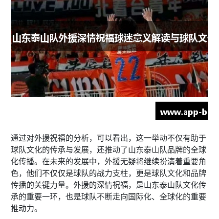
通过对外援祝福的分析，可以看出，这一举动不仅有助于
球队文化的传承与发展，还推动了山东泰山队品牌的全球
化传播。在未来的发展中，外援无疑将继续扮演着重要角
色，他们不仅仅是球队的战力支柱，更是球队文化和品牌
传播的关键力量。外援的深情祝福，是山东泰山队文化传
承的重要一环，也是球队不断走向国际化、全球化的重要
推动力。