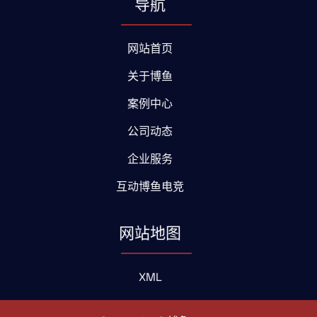
导航
网站首页
关于博鱼
案例中心
公司动态
企业服务
互动博鱼电竞
网站地图
XML