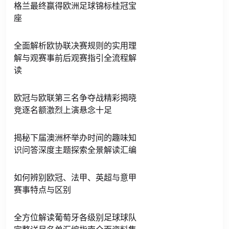
格兰最终赢得欧洲足球锦标桂冠宝
座
全面解析欧协联决赛规则的实用理
解与观赛事前后观赛指引全流程解
读
欧冠与欧联第三名争夺战精彩揭晓
竞逐名额激烈上演悬念十足
揭秘下届澳洲杯举办时间的趣味知
识问答深度主题探索全景解读汇编
如何辨别欧冠、法甲、英超与意甲
赛事特点与区别
全方位解读葡萄牙各级别足球球队