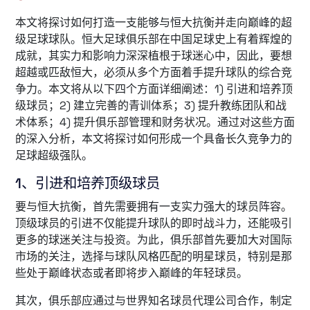
本文将探讨如何打造一支能够与恒大抗衡并走向巅峰的超
级足球球队。恒大足球俱乐部在中国足球史上有着辉煌的
成就，其实力和影响力深深植根于球迷心中，因此，要想
超越或匹敌恒大，必须从多个方面着手提升球队的综合竞
争力。本文将从以下四个方面详细阐述：1) 引进和培养顶
级球员；2) 建立完善的青训体系；3) 提升教练团队和战
术体系；4) 提升俱乐部管理和财务状况。通过对这些方面
的深入分析，本文将探讨如何形成一个具备长久竞争力的
足球超级强队。
1、引进和培养顶级球员
要与恒大抗衡，首先需要拥有一支实力强大的球员阵容。
顶级球员的引进不仅能提升球队的即时战斗力，还能吸引
更多的球迷关注与投资。为此，俱乐部首先要加大对国际
市场的关注，选择与球队风格匹配的明星球员，特别是那
些处于巅峰状态或者即将步入巅峰的年轻球员。
其次，俱乐部应通过与世界知名球员代理公司合作，制定