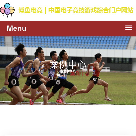
案例中心
案例中心
首页-