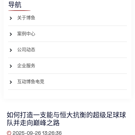
导航
关于博鱼
案例中心
公司动态
企业服务
互动博鱼电竞
如何打造一支能与恒大抗衡的超级足球球
队并走向巅峰之路
2025-09-26 13:26:36