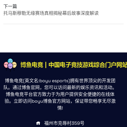
下一篇
托马斯穆勒无缘赛场真相揭秘幕后故事深度解读
博鱼电竞(英文名:boyu esports)拥有世界顶尖的开发团
队。通过博鱼官网，您可以访问最新的娱乐资讯和活动。
博鱼电竞平台官方致力于为用户提供安全便捷的在线体
验。立即访问boyu博鱼官方网站，保证带您畅享无尽激
情!
福州市克辱村359号