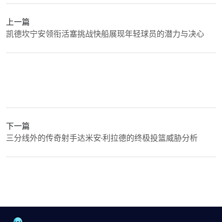
上一篇
凯德坎宁安领衔活塞挑战快船展现年轻球员的潜力与决心
下一篇
三分线外的传奇射手达米安·利拉德的终极投篮威胁分析