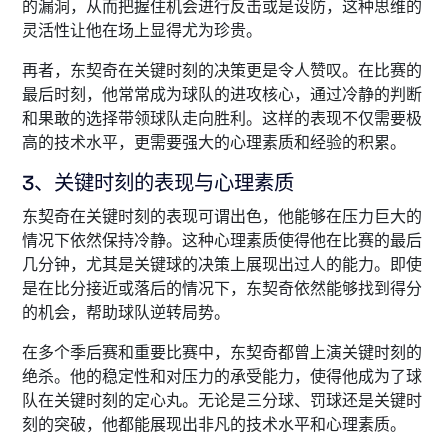
的漏洞，从而把握住机会进行反击或是设防，这种思维的
灵活性让他在场上显得尤为珍贵。
再者，东契奇在关键时刻的决策更是令人赞叹。在比赛的
最后时刻，他常常成为球队的进攻核心，通过冷静的判断
和果敢的选择带领球队走向胜利。这样的表现不仅需要极
高的技术水平，更需要强大的心理素质和经验的积累。
3、关键时刻的表现与心理素质
东契奇在关键时刻的表现可谓出色，他能够在压力巨大的
情况下依然保持冷静。这种心理素质使得他在比赛的最后
几分钟，尤其是关键球的决策上展现出过人的能力。即使
是在比分接近或落后的情况下，东契奇依然能够找到得分
的机会，帮助球队逆转局势。
在多个季后赛和重要比赛中，东契奇都曾上演关键时刻的
绝杀。他的稳定性和对压力的承受能力，使得他成为了球
队在关键时刻的定心丸。无论是三分球、罚球还是关键时
刻的突破，他都能展现出非凡的技术水平和心理素质。