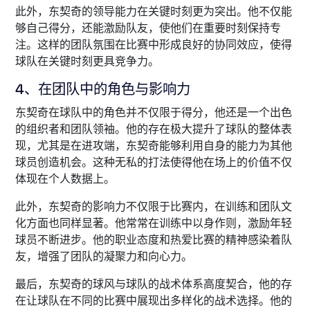
此外，东契奇的领导能力在关键时刻更为突出。他不仅能
够自己得分，还能激励队友，使他们在重要时刻保持专
注。这样的团队氛围在比赛中形成良好的协同效应，使得
球队在关键时刻更具竞争力。
4、在团队中的角色与影响力
东契奇在球队中的角色并不仅限于得分，他还是一个出色
的组织者和团队领袖。他的存在极大提升了球队的整体表
现，尤其是在进攻端，东契奇能够利用自身的能力为其他
球员创造机会。这种无私的打法使得他在场上的价值不仅
体现在个人数据上。
此外，东契奇的影响力不仅限于比赛内，在训练和团队文
化方面也同样显著。他常常在训练中以身作则，激励年轻
球员不断进步。他的职业态度和热爱比赛的精神感染着队
友，增强了团队的凝聚力和向心力。
最后，东契奇的球风与球队的战术体系高度契合，他的存
在让球队在不同的比赛中展现出多样化的战术选择。他的