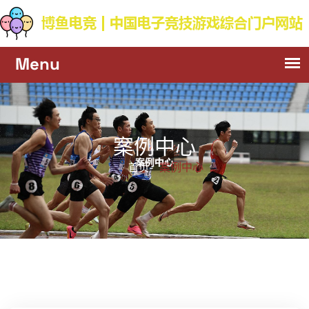
案例中心
案例中心
首页-